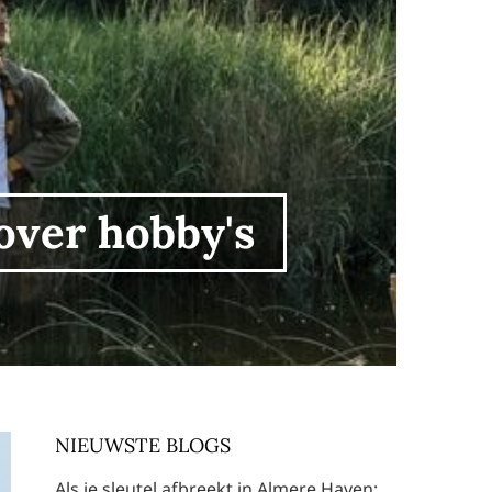
over hobby's
NIEUWSTE BLOGS
Als je sleutel afbreekt in Almere Haven: