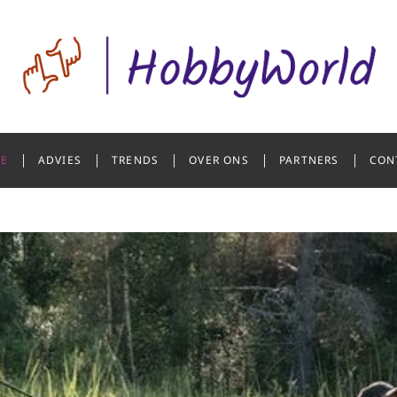
rld
 OVER HOBBY’S
E
ADVIES
TRENDS
OVER ONS
PARTNERS
CON