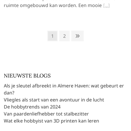
ruimte omgebouwd kan worden. Een mooie
Berichten
Page
Page
Next
1
2
page
paginering
NIEUWSTE BLOGS
Als je sleutel afbreekt in Almere Haven: wat gebeurt er
dan?
Vliegles als start van een avontuur in de lucht
De hobbytrends van 2024
Van paardenliefhebber tot stalbezitter
Wat elke hobbyist van 3D printen kan leren