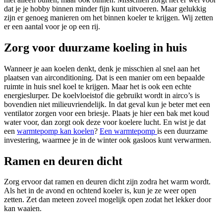
dat je je hobby binnen minder fijn kunt uitvoeren. Maar gelukkig
zijn er genoeg manieren om het binnen koeler te krijgen. Wij zetten
er een aantal voor je op een rij.
Zorg voor duurzame koeling in huis
Wanneer je aan koelen denkt, denk je misschien al snel aan het
plaatsen van airconditioning. Dat is een manier om een bepaalde
ruimte in huis snel koel te krijgen. Maar het is ook een echte
energieslurper. De koelvloeistof die gebruikt wordt in airco’s is
bovendien niet milieuvriendelijk. In dat geval kun je beter met een
ventilator zorgen voor een briesje. Plaats je hier een bak met koud
water voor, dan zorgt ook deze voor koelere lucht. En wist je dat
een
warmtepomp kan koelen
?
Een warmtepomp
is een duurzame
investering, waarmee je in de winter ook gasloos kunt verwarmen.
Ramen en deuren dicht
Zorg ervoor dat ramen en deuren dicht zijn zodra het warm wordt.
Als het in de avond en ochtend koeler is, kun je ze weer open
zetten. Zet dan meteen zoveel mogelijk open zodat het lekker door
kan waaien.