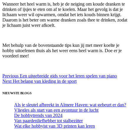
Wanneer het heel warm is, heb je de neiging om koude dranken te
drinken of ijsjes te eten om af te koelen. Maar het gevolg is dat je
lichaam weer wil opwarmen, omdat het iets kouds binnen krijgt.
Daarom is het beter om warme dranken zoals thee te drinken, zodat
je lichaam juist weer afkoelt.
Met behulp van de bovenstaande tips kun jij met meer koelte je
hobby uitoefenen thuis als het weer eens heel warm is. Doe er je
voordeel mee!
Bericht
Previous
Previous
Een uitgebreide gids voor het leren spelen van piano
Next
post:
Next
Het belang van kleding in de sport
navigatie
post:
NIEUWSTE BLOGS
Als je sleutel afbreekt in Almere Haven: wat gebeurt er dan?
Vliegles als start van een avontuur in de lucht
De hobbytrends van 2024
Van paardenliefhebber tot stalbezitter
Wat elke hobbyist van 3D printen kan leren