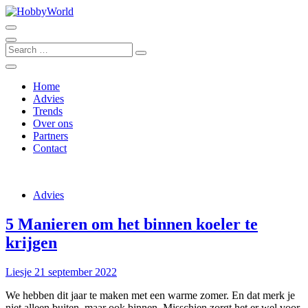
Skip
to
Alles wat je wilt weten over hobby’s
content
HobbyWorld
Search
…
Home
Advies
Trends
Over ons
Partners
Contact
Advies
5 Manieren om het binnen koeler te
krijgen
Liesje
21 september 2022
We hebben dit jaar te maken met een warme zomer. En dat merk je
niet alleen buiten, maar ook binnen. Misschien zorgt het er wel voor